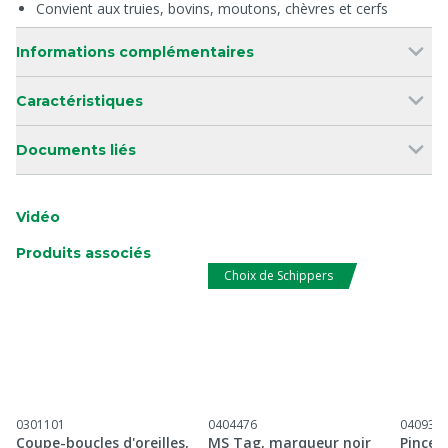
Convient aux truies, bovins, moutons, chèvres et cerfs
Informations complémentaires
Caractéristiques
Documents liés
Vidéo
Produits associés
Choix de Schippers
0301101
0404476
040930
Coupe-boucles d'oreilles,
MS Tag, marqueur noir
Pince 