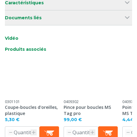
Caractéristiques
Documents liés
Vidéo
Produits associés
0301101
0409302
040971
Coupe-boucles d'oreilles,
Pince pour boucles MS
Pointe
plastique
Tag pro
MS Ta
5,30 €
99,00 €
4,44 