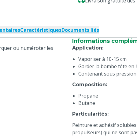
Livraison gratuite dè
entaires
Caractéristiques
Documents liés
Informations complé
rquer ou numéroter les
Application
:
Vaporiser à 10-15 cm
Garder la bombe tête en 
Contenant sous pression
Composition
:
Propane
Butane
Particularités
:
Peinture et adhésif solubles
propulseurs) qui ne sont pa