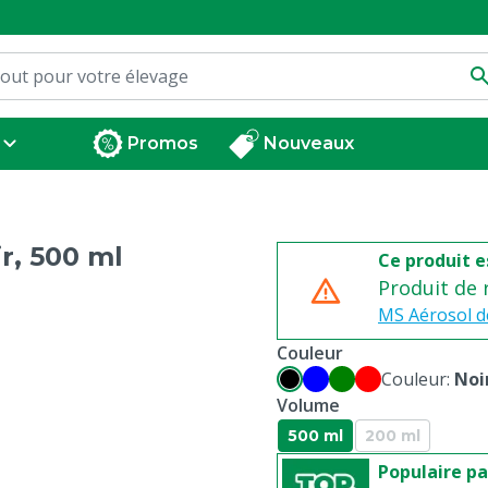
Promos
Nouveaux
r, 500 ml
Ce produit e
Produit de
MS Aérosol d
Couleur
Couleur:
Noi
Volume
500 ml
200 ml
Populaire pa