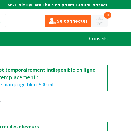
MS Gold
HyCare
The Schippers Group
Contact
0
Se connecter
Conseils
st temporairement indisponible en ligne
 remplacement :
e marquage bleu, 500 ml
r
rmi des éleveurs