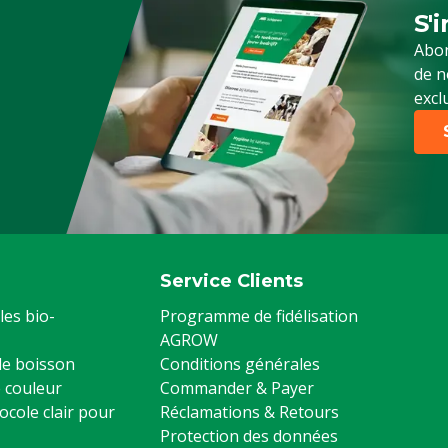
S'
Ins
Abon
de n
excl
Service Clients
les bio-
Programme de fidélisation
AGROW
 de boisson
Conditions générales
 couleur
Commander & Payer
ocole clair pour
Réclamations & Retours
Protection des données