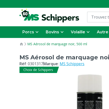
Porcs
Bovins
Volaille
Autre
MS Aérosol de marquage noir, 500 ml
MS Aérosol de marquage noi
Réf
:
0301317
Marque
:
MS Schippers
Choix de Schippers