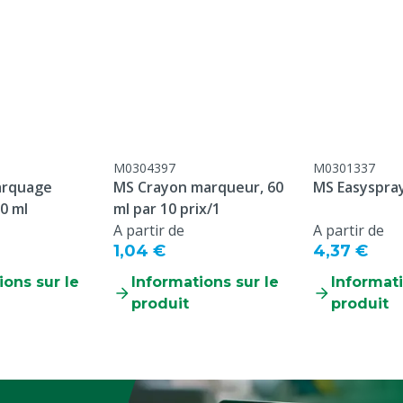
as de cette page web.
, Moutons, Chèvres
M0304397
M0301337
arquage
MS Crayon marqueur, 60
MS Easyspray
0 ml
ml par 10 prix/1
A partir de
A partir de
1,04 €
4,37 €
ions sur le
Informations sur le
Informati
produit
produit