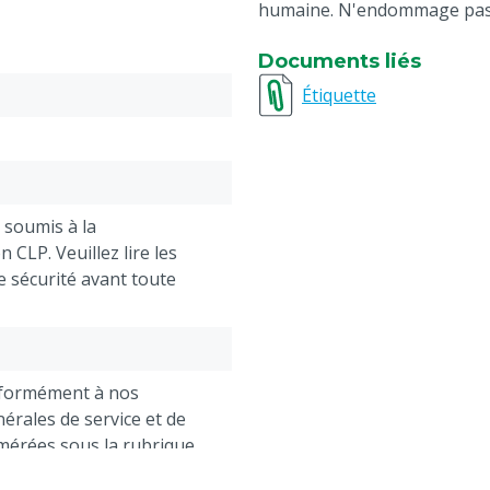
humaine. N'endommage pas 
Documents liés
Étiquette
 soumis à la
 CLP. Veuillez lire les
e sécurité avant toute
nformément à nos
érales de service et de
mérées sous la rubrique
ts -> Réclamations &