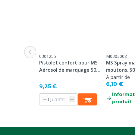
Retours" au b
Produit dangereux
Oui
Espèces
Bovins, Porcs
Couleur
Noir
Volume
500 ml
0301255
M0303008
Pistolet confort pour MS
MS Spray m
Aérosol de marquage 500
moutons, 50
ml
A partir de
6,10 €
9,25 €
Informat
produit