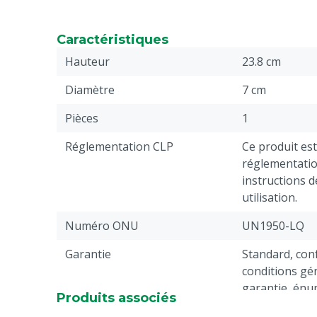
Caractéristiques
Hauteur
23.8 cm
Diamètre
7 cm
Pièces
1
Réglementation CLP
Ce produit est
réglementation
instructions d
utilisation.
Numéro ONU
UN1950-LQ
Garantie
Standard, co
conditions gén
garantie, énu
Produits associés
"Service Clien