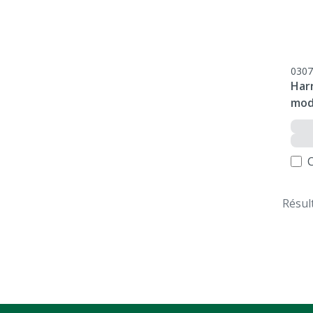
0307
Har
mod
Résul