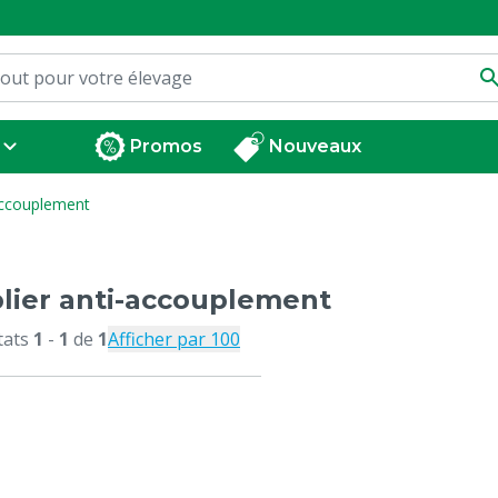
Promos
Nouveaux
accouplement
lier anti-accouplement
tats
1
-
1
de
1
Afficher par 100