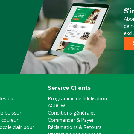
S'
Ins
Abon
de n
excl
Service Clients
les bio-
Programme de fidélisation
AGROW
 de boisson
Conditions générales
 couleur
Commander & Payer
ocole clair pour
Réclamations & Retours