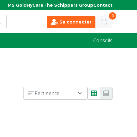
MS Gold
HyCare
The Schippers Group
Contact
0
Se connecter
Conseils
Pertinence