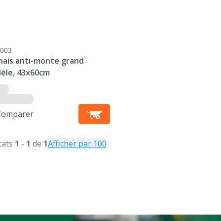
003
nais anti-monte grand
èle, 43x60cm
Comparer
tats
1
-
1
de
1
Afficher par 100