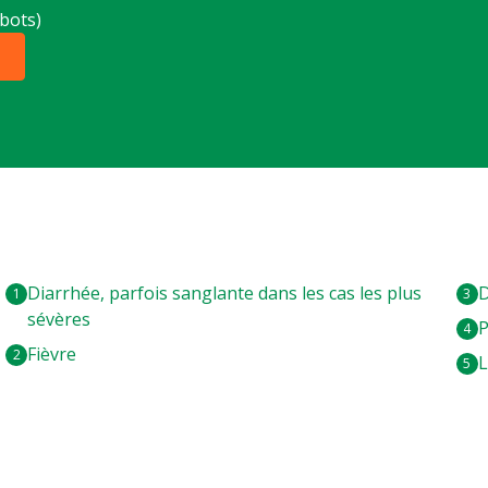
bots)
Diarrhée, parfois sanglante dans les cas les plus
D
sévères
P
Fièvre
L