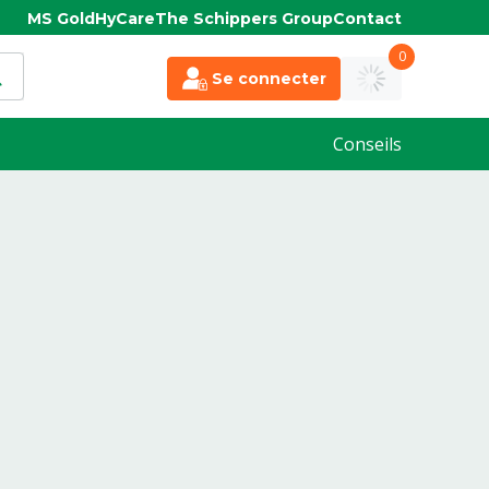
MS Gold
HyCare
The Schippers Group
Contact
0
Se connecter
Conseils