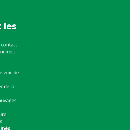
 les
 contact
indirect
e voie de
c de la
sauvages
aire
s
inés