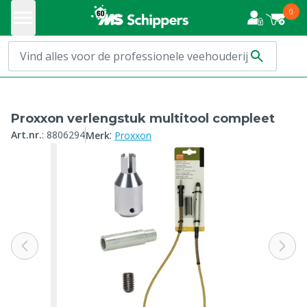
0
Proxxon verlengstuk multitool compleet
:
Art.nr.
:
8806294
Merk
Proxxon