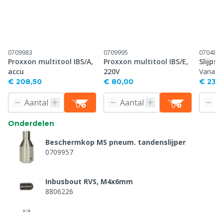
0709983
0709995
070485
Proxxon multitool IBS/A,
Proxxon multitool IBS/E,
Slijps
accu
220V
Vanaf
€ 208,50
€ 80,00
€ 23,
Onderdelen
Beschermkop MS pneum. tandenslijper
0709957
Inbusbout RVS, M4x6mm
8806226
Handvat flexibel verlengstuk multitool