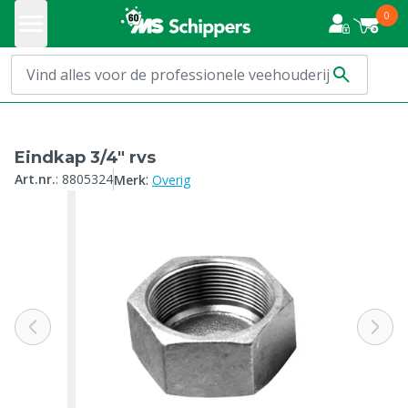
0
Eindkap 3/4" rvs
:
Art.nr.
:
8805324
Merk
Overig