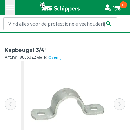
0
Kapbeugel 3/4"
:
Art.nr.
:
8805322
Merk
Overig