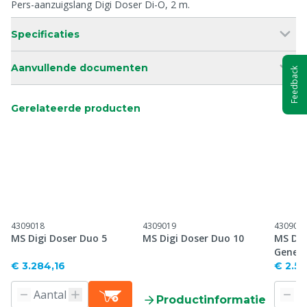
Pers-aanzuigslang Digi Doser Di-O, 2 m.
Specificaties
Aanvullende documenten
Feedback
Gerelateerde producten
4309018
4309019
430902
MS Digi Doser Duo 5
MS Digi Doser Duo 10
MS Dig
Genera
€ 3.284,16
€ 2.5
Productinformatie