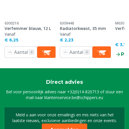
6300216
6309448
M63001
Verfemmer blauw, 12 L
Radiatorkwast, 35 mm
Verfro
Vanaf
Vanaf
€ 6,25
€ 2,23
€ 3,7
Pr
Direct advies
Bel voor persoonlijk advies naar
+32(0)14-820713
of stuur een
mail naar
klantenservice.be@schippers.eu
Meld u aan voor onze emailings en mis niets van het
Meld u aan voor onze n
laatste nieuws, exclusieve aanbiedingen en onze events.