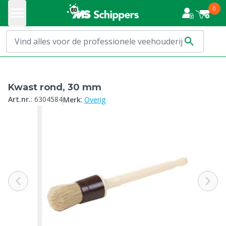
0
Kwast rond, 30 mm
:
Art.nr.
:
6304584
Merk
Overig