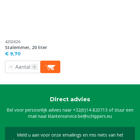
4202626
Stalemmer, 20 liter
€ 9,70
Direct advies
Bel voor persoonlijk advies naar
+32(0)14-820713
of stuur een
mail naar
klantenservice.be@schippers.eu
Meld u aan voor onze emailings en mis niets van het
Meld u aan voor onze n