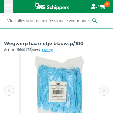
0
Wegwerp haarnetje blauw, p/100
:
Art.nr.
:
5600175
Merk
Overig