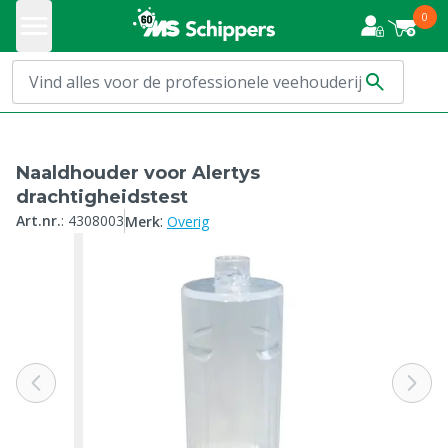
0
Naaldhouder voor Alertys
drachtigheidstest
:
Art.nr.
:
4308003
Merk
Overig