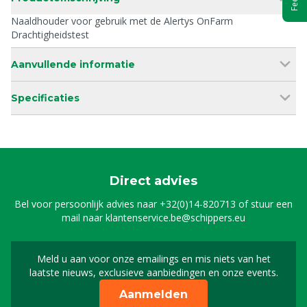
Naaldhouder voor gebruik met de Alertys OnFarm
Drachtigheidstest
Aanvullende informatie
Specificaties
Direct advies
Bel voor persoonlijk advies naar
+32(0)14-820713
of stuur een
mail naar
klantenservice.be@schippers.eu
Meld u aan voor onze emailings en mis niets van het
Meld u aan voor onze n
laatste nieuws, exclusieve aanbiedingen en onze events.
Aanmelden