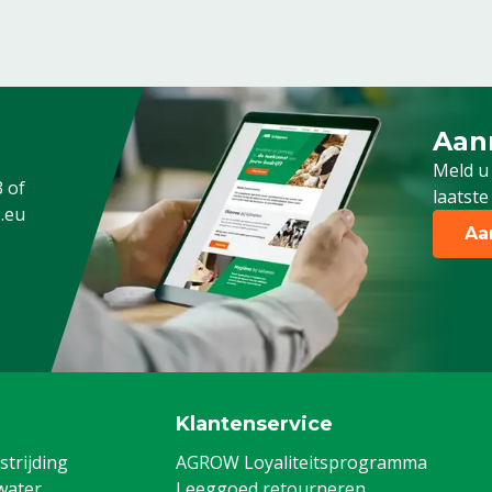
Aan
Meld 
Meld u
3
of
laatste
.eu
Aa
Klantenservice
trijding
AGROW Loyaliteitsprogramma
water
Leeggoed retourneren