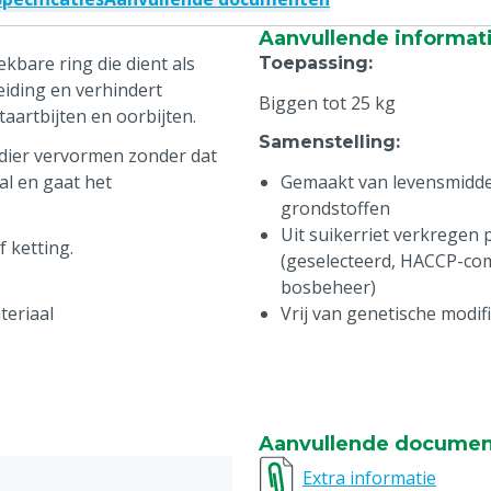
Aanvullende informat
kbare ring die dient als
Toepassing
:
eiding en verhindert
Biggen tot 25 kg
aartbijten en oorbijten.
Samenstelling
:
 dier vervormen zonder dat
al en gaat het
Gemaakt van levensmidde
grondstoffen
Uit suikerriet verkregen
 ketting.
(geselecteerd, HACCP-com
bosbeheer)
teriaal
Vrij van genetische modifi
Aanvullende docume
Extra informatie