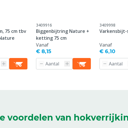
3409916
3409998
m, 75 cm tbv
Biggenbijtring Nature +
Varkensbijt-
 Nature
ketting 75 cm
Vanaf
Vanaf
€ 8,15
€ 6,10
e voordelen van hokverrijki