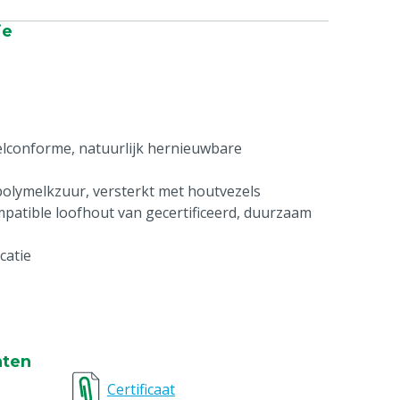
ie
lconforme, natuurlijk hernieuwbare
 polymelkzuur, versterkt met houtvezels
patible loofhout van gecertificeerd, duurzaam
catie
nten
Certificaat