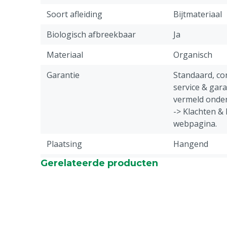
Soort afleiding
Bijtmateriaal
Biologisch afbreekbaar
Ja
Materiaal
Organisch
Garantie
Standaard, c
service & gar
vermeld onder
-> Klachten &
webpagina.
Plaatsing
Hangend
Gerelateerde producten
Diergroep
Varkens
Eigenschappen afleiding
Bereikbaar, B
Schoon, Afbr
Veilig