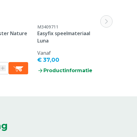
M3409711
ster Nature
Easyfix speelmateriaal
Luna
Vanaf
€ 37,00
Productinformatie
ng