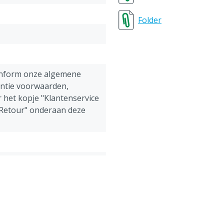
Folder
onform onze algemene
antie voorwaarden,
 het kopje "Klantenservice
 Retour" onderaan deze
eschikbaar, Kauwbaar,
eekbaar, Vernieuwend,