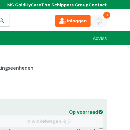
MS Gold
HyCare
The Schippers Group
Contact
0
Inloggen
Advies
kkingseenheden
Op voorraad
In winkelwagen