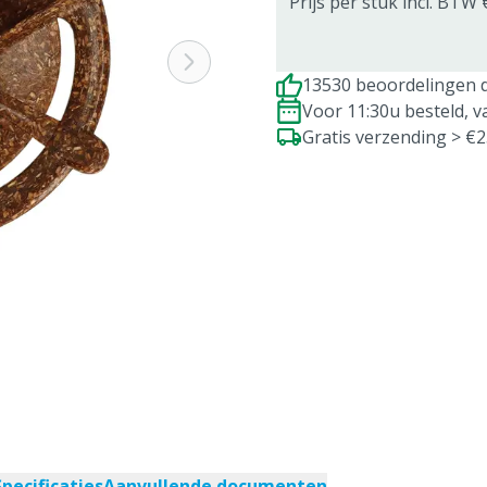
Prijs per stuk incl. BTW 
13530 beoordelingen d
Voor 11:30u besteld, 
Gratis verzending > €
Specificaties
Aanvullende documenten