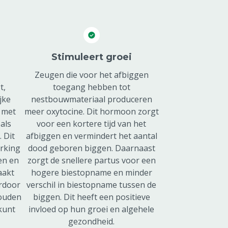
Stimuleert groei
Zeugen die voor het afbiggen
t,
toegang hebben tot
jke
nestbouwmateriaal produceren
 met
meer oxytocine. Dit hormoon zorgt
als
voor een kortere tijd van het
 Dit
afbiggen en vermindert het aantal
erking
dood geboren biggen. Daarnaast
en en
zorgt de snellere partus voor een
aakt
hogere biestopname en minder
ardoor
verschil in biestopname tussen de
houden
biggen. Dit heeft een positieve
kunt
invloed op hun groei en algehele
gezondheid.