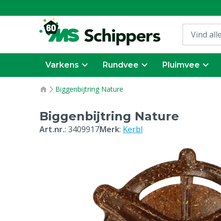
Varkens
Rundvee
Pluimvee
Biggenbijtring Nature
Biggenbijtring Nature
Art.nr.
:
3409917
Merk
:
Kerbl