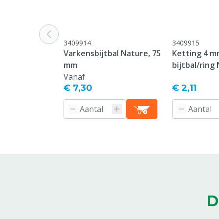
Specifieke diergroep
Big
Kleur
Bruin
3409914
3409915
Varkensbijtbal Nature, 75
Ketting 4 m
mm
bijtbal/ring
Vanaf
€ 7,30
€ 2,11
D