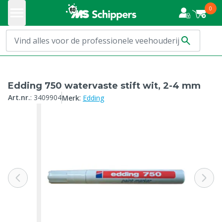
0
Edding 750 watervaste stift wit, 2-4 mm
:
Art.nr.
:
3409904
Merk
Edding