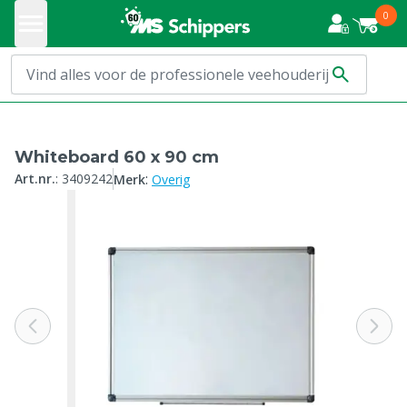
0
Whiteboard 60 x 90 cm
:
Art.nr.
:
3409242
Merk
Overig