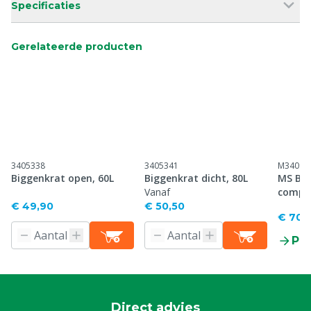
Specificaties
Gerelateerde producten
3405338
3405341
M34098
Biggenkrat open, 60L
Biggenkrat dicht, 80L
MS Be
Vanaf
compl
€ 49,90
€ 50,50
€ 706
Pr
Direct advies