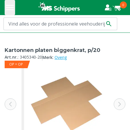
0
Kartonnen platen biggenkrat, p/20
:
Art.nr.
:
3405340-20
Merk
Overig
OP = OP