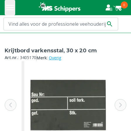
0
Krijtbord varkensstal, 30 x 20 cm
:
Art.nr.
:
3405170
Merk
Overig