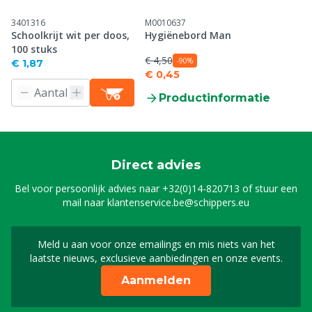
3401316
M0010637
Schoolkrijt wit per doos,
Hygiënebord Man
100 stuks
€ 4,50
-90%
€ 1,87
€ 0,45
Productinformatie
Direct advies
Bel voor persoonlijk advies naar
+32(0)14-820713
of stuur een
mail naar
klantenservice.be@schippers.eu
Meld u aan voor onze emailings en mis niets van het
Meld u aan voor onze n
laatste nieuws, exclusieve aanbiedingen en onze events.
Aanmelden