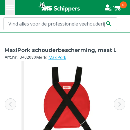
0
MaxiPork schouderbescherming, maat L
:
Art.nr.
:
3402080
Merk
MaxiPork