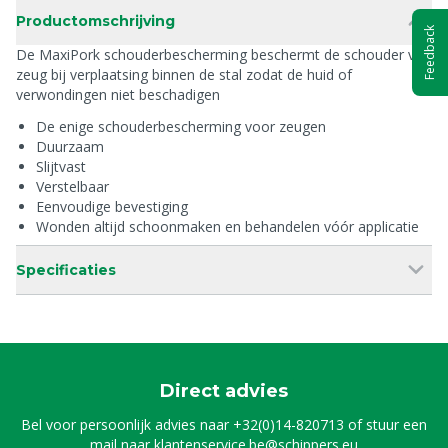
Productomschrijving
Feedback
De MaxiPork schouderbescherming beschermt de schouder van
zeug bij verplaatsing binnen de stal zodat de huid of
verwondingen niet beschadigen
De enige schouderbescherming voor zeugen
Duurzaam
Slijtvast
Verstelbaar
Eenvoudige bevestiging
Wonden altijd schoonmaken en behandelen vóór applicatie
Specificaties
Direct advies
Bel voor persoonlijk advies naar
+32(0)14-820713
of stuur een
mail naar
klantenservice.be@schippers.eu