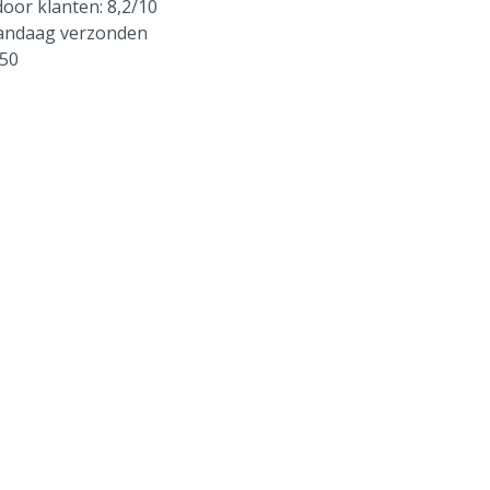
oor klanten: 8,2/10
vandaag verzonden
250