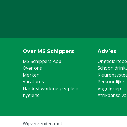
Over MS Schippers
Advies
MS Schippers App
Ongediertebes
Over ons
Schoon drink
Merken
Kleurensyste
Vacatures
Persoonlijke 
Hardest working people in
Vogelgriep
hygiene
Afrikaanse v
Wij verzenden met