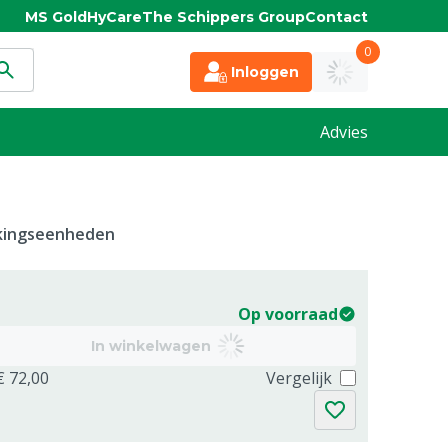
MS Gold
HyCare
The Schippers Group
Contact
0
Inloggen
Advies
kkingseenheden
Op voorraad
In winkelwagen
€ 72,00
Vergelijk