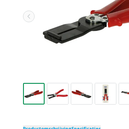
Productomschrijving
Specificaties