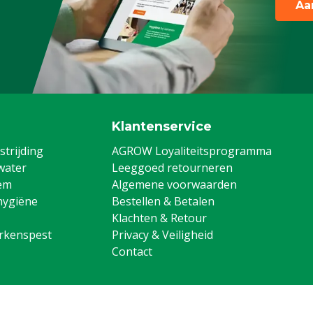
Aa
Klantenservice
trijding
AGROW Loyaliteitsprogramma
water
Leeggoed retourneren
em
Algemene voorwaarden
hygiëne
Bestellen & Betalen
Klachten & Retour
arkenspest
Privacy & Veiligheid
Contact