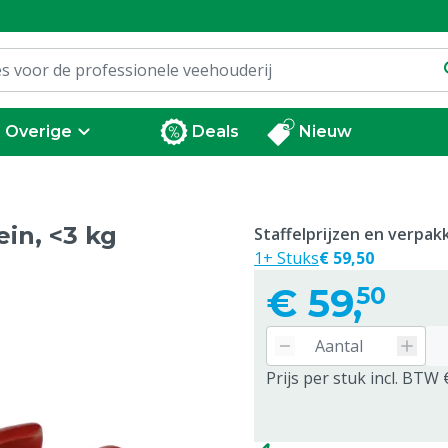
Overige
Deals
Nieuw
in, <3 kg
Staffelprijzen en verpa
1+ Stuks
€ 59,50
€
59,
50
Prijs per stuk incl. BTW 