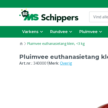
Varkens
Rundvee
Pluimvee
Pluimvee euthanasietang klein, <3 kg
Pluimvee euthanasietang kle
Art.nr.
:
3400001
Merk
:
Overig