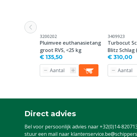
3200202
3409923
Pluimvee euthanasietang
Turbocut S
groot RVS, <25 kg
Blitz Schlag
€ 135,50
€ 310,00
Direct advies
Bel voor persoonlijk advies naar
+32(0)14-82071
stuur een mail naar
klantenservice.be@schippers