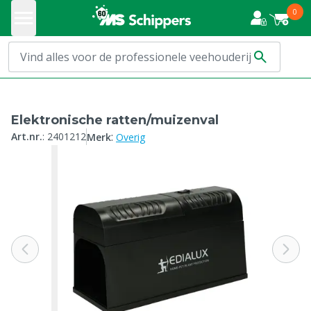
0
Elektronische ratten/muizenval
:
Art.nr.
:
2401212
Merk
Overig