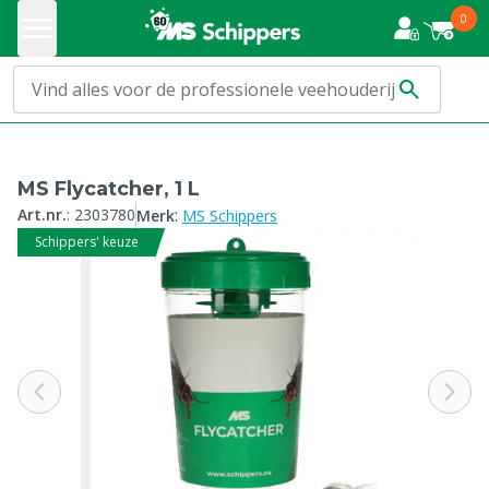
0
MS Flycatcher, 1 L
:
Art.nr.
:
2303780
Merk
MS Schippers
Schippers' keuze