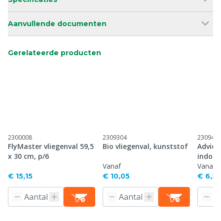
Aanvullende documenten
Gerelateerde producten
2300008
2309304
230941
FlyMaster vliegenval 59,5
Bio vliegenval, kunststof
Advion
x 30 cm, p/6
indoor
Vanaf
Vanaf
€ 15,15
€ 10,05
€ 6,25