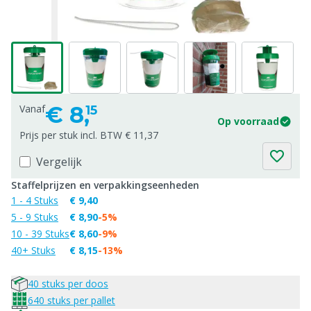
€
8,
Vanaf
15
Op voorraad
Prijs per stuk incl. BTW € 11,37
Vergelijk
Staffelprijzen en verpakkingseenheden
1 - 4 Stuks
€ 9,40
5 - 9 Stuks
€ 8,90
-5%
10 - 39 Stuks
€ 8,60
-9%
40+ Stuks
€ 8,15
-13%
40 stuks per doos
640 stuks per pallet