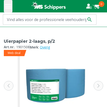
0
Uierpapier 2-laags, p/2
:
Art.nr.
:
1901508
Merk
Overig
Web deal