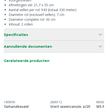
Voorgesneden
Afmetingen vel: 21,7 x 35 cm
Aantal vellen per rol: 943 (totaal 330 meter)
Diameter rol (exclusief vellen): 7 cm
Diameter complete rol: 30 cm
Inhoud: 2 rollen
Specificaties
Aanvullende documenten
Gerelateerde producten
1909781
2800112
M56096
Ophangbeugel
Steril speencanule, p/20
MS Nit