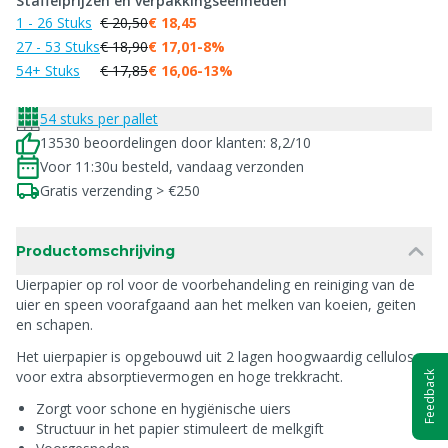
Staffelprijzen en verpakkingseenheden
1 - 26 Stuks
€ 20,50
€ 18,45
27 - 53 Stuks
€ 18,90
€ 17,01
-8%
54+ Stuks
€ 17,85
€ 16,06
-13%
54 stuks per pallet
13530 beoordelingen door klanten: 8,2/10
Voor 11:30u besteld, vandaag verzonden
Gratis verzending > €250
Productomschrijving
Uierpapier op rol voor de voorbehandeling en reiniging van de
uier en speen voorafgaand aan het melken van koeien, geiten
en schapen.
Het uierpapier is opgebouwd uit 2 lagen hoogwaardig cellulose
voor extra absorptievermogen en hoge trekkracht.
Feedback
Zorgt voor schone en hygiënische uiers
Structuur in het papier stimuleert de melkgift