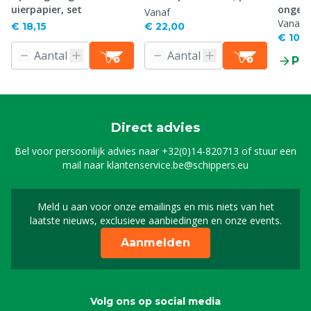
uierpapier, set
ongepo
Vanaf
p/100
Vanaf
€ 18,15
€ 22,00
€ 10,8
Pr
Direct advies
Bel voor persoonlijk advies naar
+32(0)14-820713
of stuur een
mail naar
klantenservice.be@schippers.eu
Meld u aan voor onze emailings en mis niets van het
Meld u aan voor onze n
laatste nieuws, exclusieve aanbiedingen en onze events.
Aanmelden
Volg ons op social media