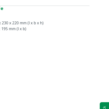
ie
 230 x 220 mm (l x b x h)
 195 mm (l x b)