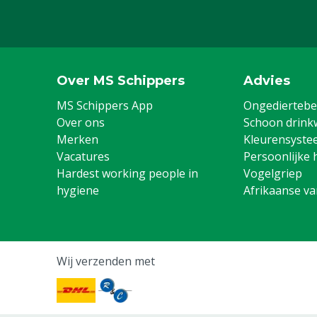
Over MS Schippers
Advies
MS Schippers App
Ongediertebes
Over ons
Schoon drink
Merken
Kleurensyste
Vacatures
Persoonlijke 
Hardest working people in
Vogelgriep
hygiene
Afrikaanse v
Wij verzenden met