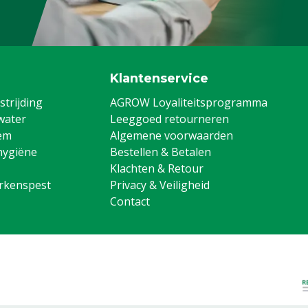
Klantenservice
trijding
AGROW Loyaliteitsprogramma
water
Leeggoed retourneren
em
Algemene voorwaarden
hygiëne
Bestellen & Betalen
Klachten & Retour
arkenspest
Privacy & Veiligheid
Contact