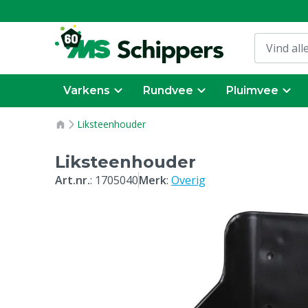
Varkens
Rundvee
Pluimvee
Liksteenhouder
Liksteenhouder
Art.nr.
:
1705040
Merk
:
Overig