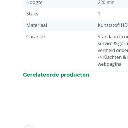
Hoogte
220 mm
Stuks
1
Materiaal
Kunststof: H
Garantie
Standaard, c
service & gar
vermeld onder
-> Klachten &
webpagina.
Gerelateerde producten
Diergroep
Rundvee, Sch
Kleur
Zwart