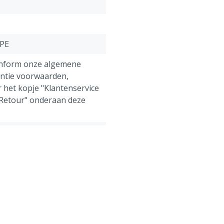
DPE
onform onze algemene
antie voorwaarden,
 het kopje "Klantenservice
 Retour" onderaan deze
apen