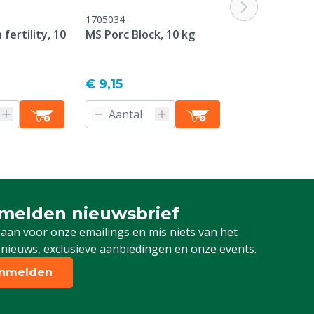
1705034
1705035
fertility, 10
MS Porc Block, 10 kg
KNZ Liksteen
multi, 10 kg
Vanaf
€ 9,15
€ 7,55
melden nieuwsbrief
u aan voor onze nieuwsbrief
 aan voor onze emailings en mis niets van het
 nieuws, exclusieve aanbiedingen en onze events.
nmelden