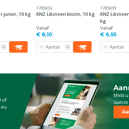
1705032
1705033
 junior, 10 kg
KNZ Liksteen biotin, 10 kg
KNZ Liksteen 
kg
Vanaf
Vanaf
€ 8,10
€ 6,55
Aan
Meld 
Meld u
3
of
laatste
.eu
Aa