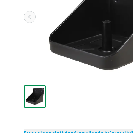
Productomschrijving
Aanvullende informatie