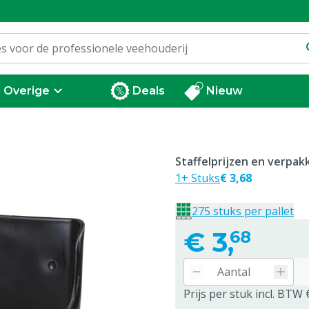
Overige
Deals
Nieuw
Staffelprijzen en verpa
1+ Stuks
€ 3,68
275 stuks per pallet
€
3,
68
Prijs per stuk incl. BTW 