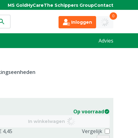
MS Gold
HyCare
The Schippers Group
Contact
0
Inloggen
Advies
kkingseenheden
Op voorraad
In winkelwagen
€ 4,45
Vergelijk