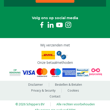
Sondehouder voor multiscan
8809628
Volg ons op social media
Connectie sonde Multiscan, chassis deel
8809631
Draagtas voor de Multiscan
8809634
Wij verzenden met
Batterij MS Multiscan digitaal
Onze betaalmethoden
8809639
Olie tbv sonde MS Multiscan, 100 ml
8809647
Disclaimer
Bestellen & Betalen
Privacy & Security
Cookies
Contact
Sonde 2.0 voor MS Multiscan
8809750
© 2026 Schippers BV
Alle rechten voorbehouden