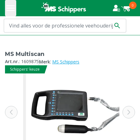
0
MS Multiscan
:
Art.nr.
:
1609875
Merk
MS Schippers
Schippers' keuze