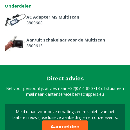
Onderdelen
AC Adapter MS Multiscan
8809608
Aan/uit schakelaar voor de Multiscan
8809613
Beschermrubber voor sonde Multiscan
8809625
Direct advies
Auto-oplader DC 12V voor de Multiscan
Bel voor persoonlijk advies naar
+32(0)14-820713
of stuur een
8809626
mail naar
klantenservice.be@schippers.eu
Kabel voor batterijoplader van Multiscan
Meld u aan voor onze emailings en mis niets van het
Meld u aan voor onze n
8809627
laatste nieuws, exclusieve aanbiedingen en onze events.
Aanmelden