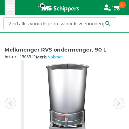
0
Melkmenger RVS ondermenger, 90 L
:
Art.nr.
:
1508540
Merk
Voltman