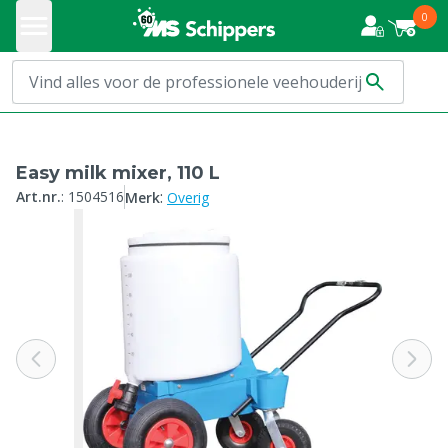
0
Easy milk mixer, 110 L
:
Art.nr.
:
1504516
Merk
Overig