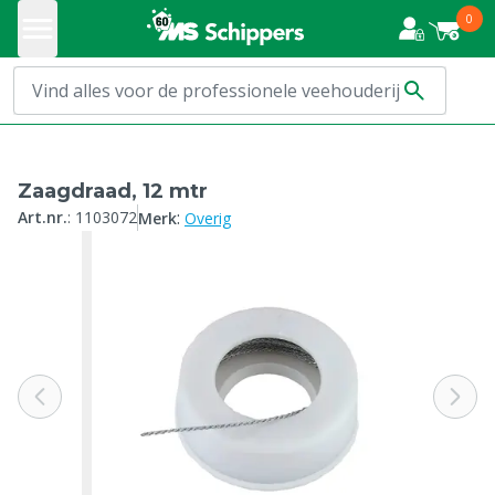
0
Zaagdraad, 12 mtr
:
Art.nr.
:
1103072
Merk
Overig