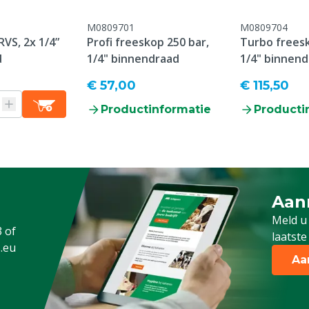
 het kopje "Klantenservice
M0809701
M0809704
 Retour" onderaan deze
VS, 2x 1/4”
Profi freeskop 250 bar,
Turbo freesk
d
1/4" binnendraad
1/4" binnen
ens, Pluimvee, Schapen,
€ 57,00
€ 115,50
g
Productinformatie
Producti
Aan
Meld 
Meld u
3
of
laatste
.eu
Aa