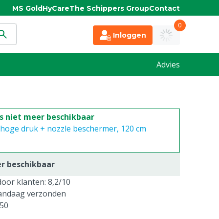
MS Gold
HyCare
The Schippers Group
Contact
0
Inloggen
Advies
is niet meer beschikbaar
º hoge druk + nozzle beschermer, 120 cm
er beschikbaar
oor klanten: 8,2/10
vandaag verzonden
250