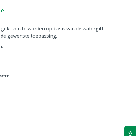
ie
 gekozen te worden op basis van de watergift
 de gewenste toepassing.
n
:
pen
: