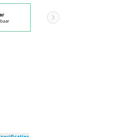
ar
kbaar
Specificaties