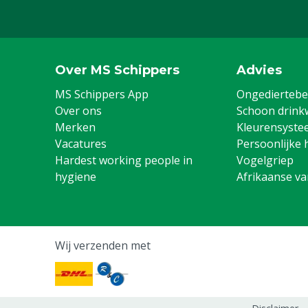
Over MS Schippers
Advies
MS Schippers App
Ongediertebes
Over ons
Schoon drink
Merken
Kleurensyste
Vacatures
Persoonlijke 
Hardest working people in
Vogelgriep
hygiene
Afrikaanse v
Wij verzenden met