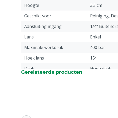
Hoogte
3.3 cm
Geschikt voor
Reiniging, Des
Aansluiting ingang
1/4" Buitendr
Lans
Enkel
Maximale werkdruk
400 bar
Hoek lans
15º
Druk
Hoge druk
Gerelateerde producten
Stuks
1
Materiaal
RVS, Kunststo
Aansluiting uitgang
1/4" Buitendr
Garantie
Standaard, c
service & gar