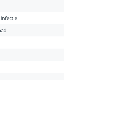
infectie
aad
f
aad
onform onze algemene
antie voorwaarden,