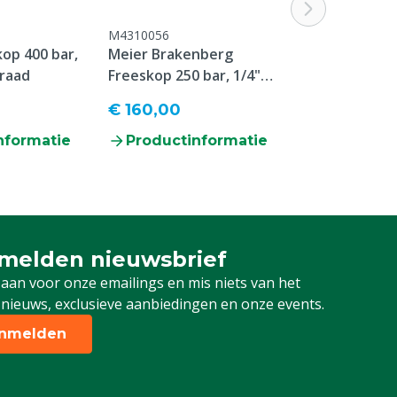
M4310056
op 400 bar,
Meier Brakenberg
draad
Freeskop 250 bar, 1/4"
binnendraad
€ 160,00
nformatie
Productinformatie
melden nieuwsbrief
u aan voor onze nieuwsbrief
 aan voor onze emailings en mis niets van het
 nieuws, exclusieve aanbiedingen en onze events.
nmelden