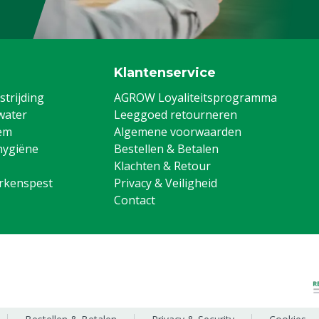
Klantenservice
trijding
AGROW Loyaliteitsprogramma
water
Leeggoed retourneren
em
Algemene voorwaarden
hygiëne
Bestellen & Betalen
Klachten & Retour
arkenspest
Privacy & Veiligheid
Contact