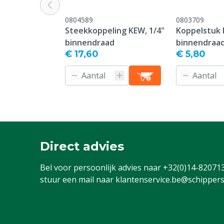
vermeld onder
0804589
0803709
-> Klachten &
Steekkoppeling KEW, 1/4"
Koppelstuk R
webpagina.
binnendraad
binnendraa
Diergroep
€ 17,60
Rundvee, Vark
€ 5,80
Geiten, Overi
Direct advies
Bel voor persoonlijk advies naar
+32(0)14-82071
stuur een mail naar
klantenservice.be@schippers