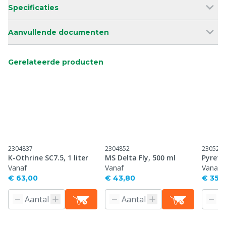
Specificaties
Aanvullende documenten
Gerelateerde producten
2304837
2304852
230526
K-Othrine SC7.5, 1 liter
MS Delta Fly, 500 ml
Pyretr
Vanaf
Vanaf
Vanaf
€ 63,00
€ 43,80
€ 353