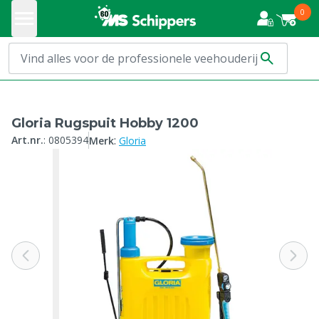
0
Gloria Rugspuit Hobby 1200
:
Art.nr.
:
0805394
Merk
Gloria