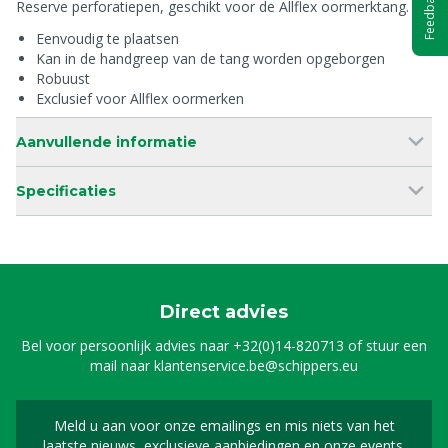
Feedback
Reserve perforatiepen, geschikt voor de Allflex oormerktang.
Eenvoudig te plaatsen
Kan in de handgreep van de tang worden opgeborgen
Robuust
Exclusief voor Allflex oormerken
Aanvullende informatie
Specificaties
Direct advies
Bel voor persoonlijk advies naar
+32(0)14-820713
of stuur een
mail naar
klantenservice.be@schippers.eu
Meld u aan voor onze emailings en mis niets van het
Meld u aan voor onze n
laatste nieuws, exclusieve aanbiedingen en onze events.