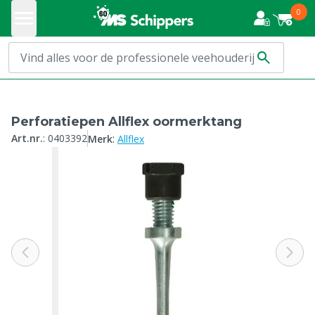
0
Perforatiepen Allflex oormerktang
:
Art.nr.
:
0403392
Merk
Allflex