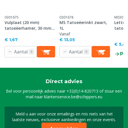
0301675
0301678
M03016
Vulplaat (20 mm)
MS Tatoeëerinkt zwart,
Letter
tatoeëerhamer, 30 mm
1L
tatoe
plaat
Vanaf
plaat
€ 1,67
€ 13,05
€ 5,4
Pr
Direct advies
Bel voor persoonlijk advies naar
+32(0)14-820713
of stuur een
mail naar
klantenservice.be@schippers.eu
Meld u aan voor onze emailings en mis niets van het
Meld u aan voor onze n
laatste nieuws, exclusieve aanbiedingen en onze events.