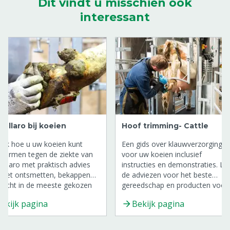
Dit vindt u misschien ook
interessant
tellaro bij koeien
Hoof trimming- Cattle
ek hoe u uw koeien kunt
Een gids over klauwverzorging
hermen tegen de ziekte van
voor uw koeien inclusief
ellaro met praktisch advies
instructies en demonstraties. Le
 het ontsmetten, bekappen
de adviezen voor het beste
nzicht in de meeste gekozen
gereedschap en producten voor
ucten tegen Mortellaro.
klauwverzorging.
ekijk pagina
Bekijk pagina