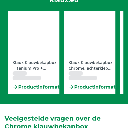
Klaux.eu
0604597
0604598
0
x
Klaux Klauwbekapbox
Klaux Klauwbekapbox
K
Titanium Pro +
Chrome, achterklep
R
Droogzetluik
positie standaard
tie
Productinformatie
Productinformatie
Veelgestelde vragen over de
Chrome klauwbekapbox