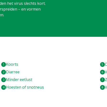
den het virus slechts kort.
verspreiden – en vormen
en.
Koorts
D
Diarree
V
Minder eetlust
Z
Hoesten of snotneus
V