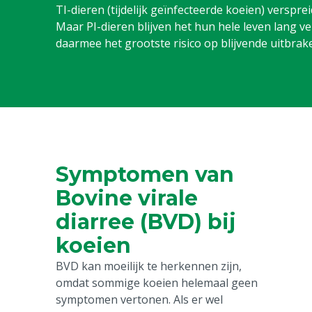
TI-dieren (tijdelijk geïnfecteerde koeien) versprei
Maar PI-dieren blijven het hun hele leven lang 
daarmee het grootste risico op blijvende uitbrak
Symptomen van
Bovine virale
diarree (BVD) bij
koeien
BVD kan moeilijk te herkennen zijn,
omdat sommige koeien helemaal geen
symptomen vertonen. Als er wel