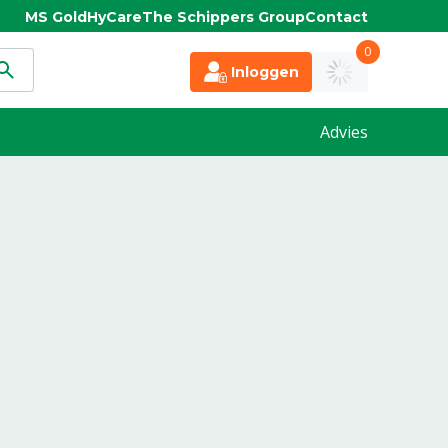
MS Gold
HyCare
The Schippers Group
Contact
0
Inloggen
Advies