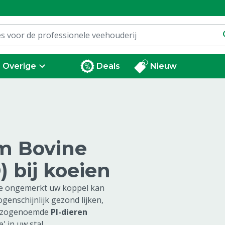
Overige
Deals
Nieuw
m Bovine
) bij koeien
die ongemerkt uw koppel kan
genschijnlijk gezond lijken,
ze zogenoemde
PI-dieren
' in uw stal.