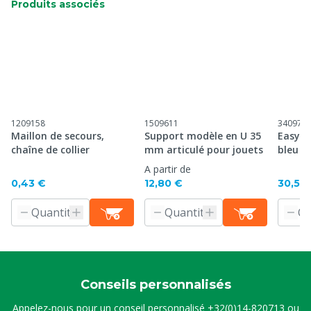
Produits associés
1209158
1509611
340971
Maillon de secours,
Support modèle en U 35
Easyfix
chaîne de collier
mm articulé pour jouets
bleu
A partir de
0,43 €
12,80 €
30,50
Conseils personnalisés
Appelez-nous pour un conseil personnalisé
+32(0)14-820713
ou