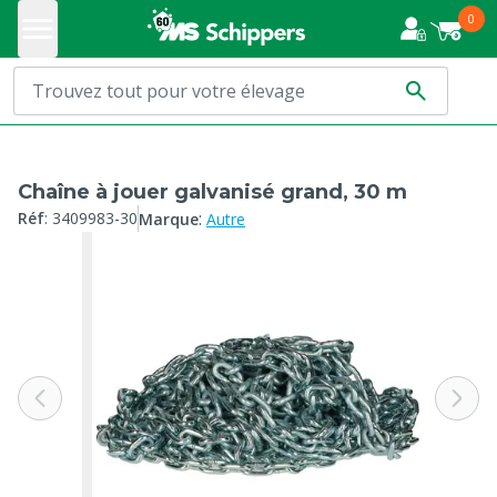
0
Chaîne à jouer galvanisé grand, 30 m
:
Réf
:
3409983-30
Marque
Autre