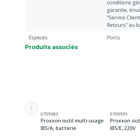
conditions gén
garantie, énu
"Service Clien
Retours" au b
Espèces
Porcs
Produits associés
0709983
0709995
Proxxon outil multi-usage
Proxxon out
IBS/A, batterie
IBS/E, 220V