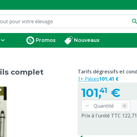
Promos
Nouveaux
ils complet
Tarifs dégressifs et co
1+ Pièces
101,41 €
101,
€
41
Prix à l'unité TTC 122,71