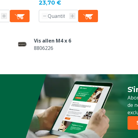
23,70 €
Vis allen M4 x 6
8806226
S'
Ins
Abon
de n
excl