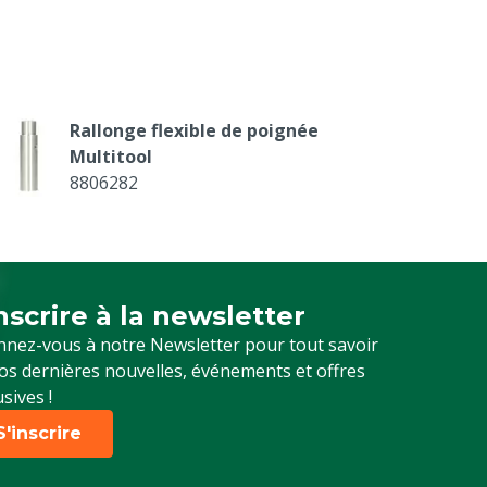
Rallonge flexible de poignée
Multitool
8806282
inscrire à la newsletter
crivez-vous à notre newsletter
nez-vous à notre Newsletter pour tout savoir
os dernières nouvelles, événements et offres
usives !
S'inscrire