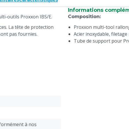
Informations complé
ulti-outils Proxxon IBS/E.
Composition
:
ces. La tête de protection
Proxxon multi-tool rallong
sont pas fournies.
Acier inoxydable, filetag
Tube de support pour Pr
nformément à nos