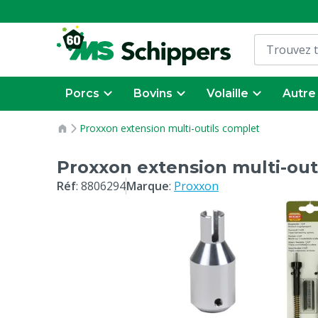
Porcs
Bovins
Volaille
Autre
Proxxon extension multi-outils complet
Proxxon extension multi-out
Réf
:
8806294
Marque
:
Proxxon