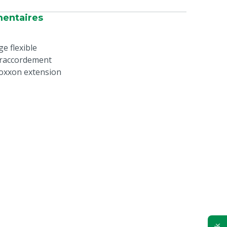
mentaires
e flexible
e raccordement
oxxon extension