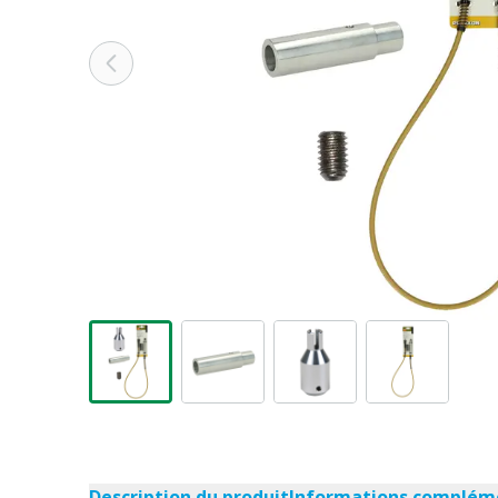
Description du produit
Informations complém