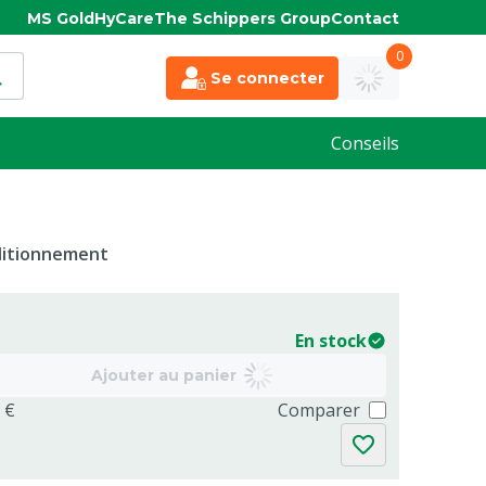
MS Gold
HyCare
The Schippers Group
Contact
0
Se connecter
Conseils
nditionnement
En stock
Ajouter au panier
 €
Comparer