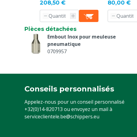
208,50 €
80,00 €
Pièces détachées
Embout Inox pour meuleuse
pneumatique
0709957
Conseils personnalisés
Appelez-nous pour un conseil personnalisé
+32(0)14-820713
ou envoyez un mail à
serviceclientele.be@schippers.eu