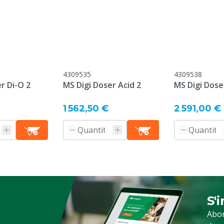
4309535
4309538
r Di-O 2
MS Digi Doser Acid 2
MS Digi Dose
1 562,50 €
2 591,00 €
S'
Ins
Abon