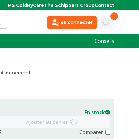
MS Gold
HyCare
The Schippers Group
Contact
0
Se connecter
Conseils
nditionnement
En stock
Ajouter au panier
€
Comparer