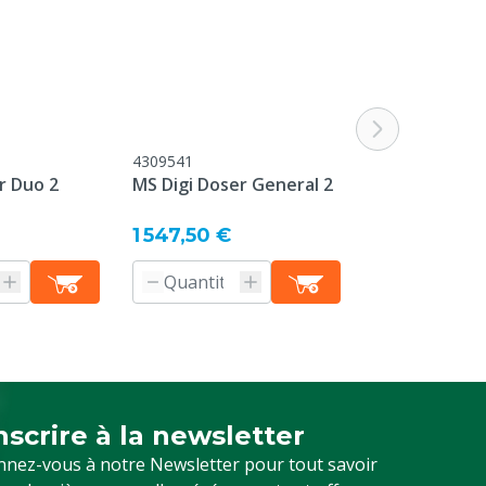
4309541
8804058
r Duo 2
MS Digi Doser General 2
Compteur à e
2,5m³/h
1 547,50 €
130,50 €
inscrire à la newsletter
crivez-vous à notre newsletter
nez-vous à notre Newsletter pour tout savoir