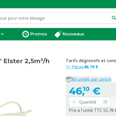
Promos
Nouveaux
 Elster 2,5m³/h
Tarifs dégressifs et co
1+ Pièces
46,10 €
60 unités par carton
46,
€
10
Prix à l'unité TTC 55,78 