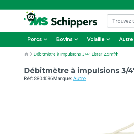
Porcs
Bovins
Volaille
Autre
Débitmètre à impulsions 3/4" Elster 2,5m³/h
Débitmètre à impulsions 3/4"
Réf
:
8804086
Marque
:
Autre