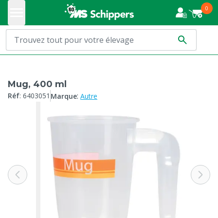
0
Mug, 400 ml
:
Réf
:
6403051
Marque
Autre