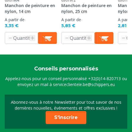
6301964
6301972
630198
Manchon de peinture en
Manchon de peinture en
Mancho
nylon, 14 cm
nylon, 25 cm
nylon,
A partir de
A partir de
A parti
3,35 €
5,85 €
2,81 €
Conseils personnalisés
Appelez-nous pour un conseil personnalisé
+32(0)14-820713
ou
envoyez un mail à
serviceclientele.be@schippers.eu
Abonnez-vous à notre Newsletter pour tout savoir de nos
Inscrivez-vous à notre 
dernières nouvelles, événements et offres exclusives !
S'inscrire