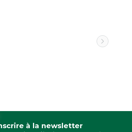
inscrire à la newsletter
crivez-vous à notre newsletter