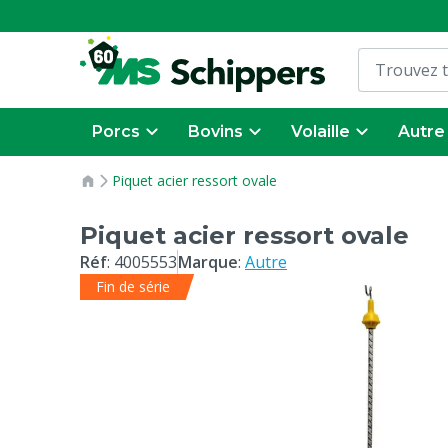
Porcs
Bovins
Volaille
Autre
Piquet acier ressort ovale
Piquet acier ressort ovale
Réf
:
4005553
Marque
:
Autre
Fin de série