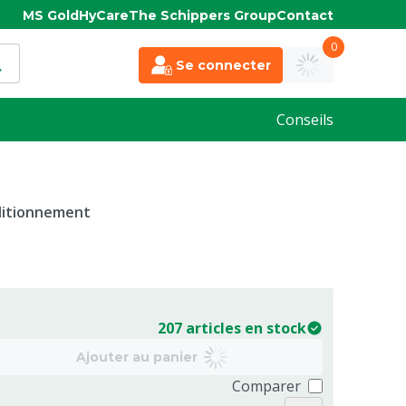
MS Gold
HyCare
The Schippers Group
Contact
0
Se connecter
Conseils
nditionnement
207 articles en stock
Ajouter au panier
Comparer