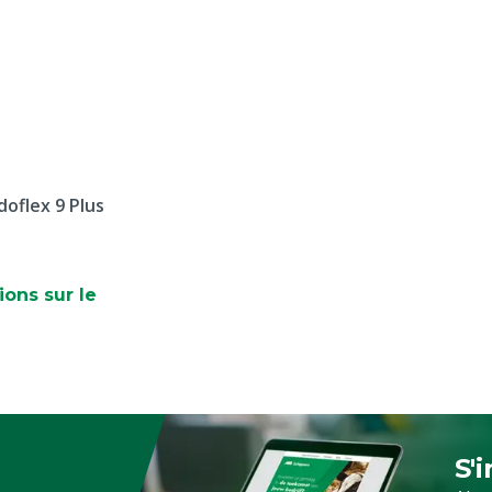
doflex 9 Plus
ions sur le
S'
Ins