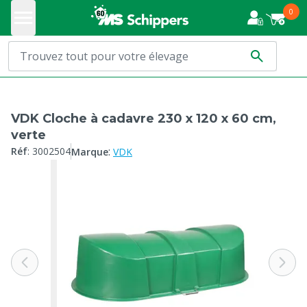
0
VDK Cloche à cadavre 230 x 120 x 60 cm,
verte
:
Réf
:
3002504
Marque
VDK