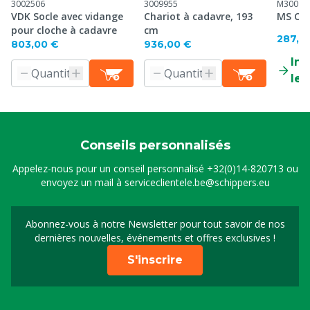
3002506
3009955
M30099
VDK Socle avec vidange
Chariot à cadavre, 193
MS Cha
pour cloche à cadavre
cm
287,0
803,00 €
936,00 €
Inf
le 
Conseils personnalisés
Appelez-nous pour un conseil personnalisé
+32(0)14-820713
ou
envoyez un mail à
serviceclientele.be@schippers.eu
Abonnez-vous à notre Newsletter pour tout savoir de nos
Inscrivez-vous à notre 
dernières nouvelles, événements et offres exclusives !
S'inscrire