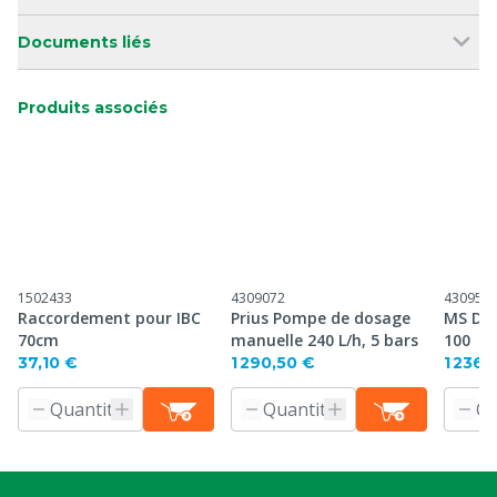
Documents liés
Produits associés
1502433
4309072
430954
Raccordement pour IBC
Prius Pompe de dosage
MS Dig
70cm
manuelle 240 L/h, 5 bars
100
37,10 €
1 290,50 €
1 236,