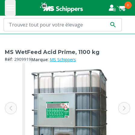
0
MS WetFeed Acid Prime, 1100 kg
:
Réf
:
2909919
Marque
MS Schippers