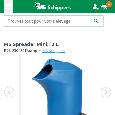
0
MS Spreader Mini, 12 L
:
Réf
:
2504351
Marque
MS Schippers