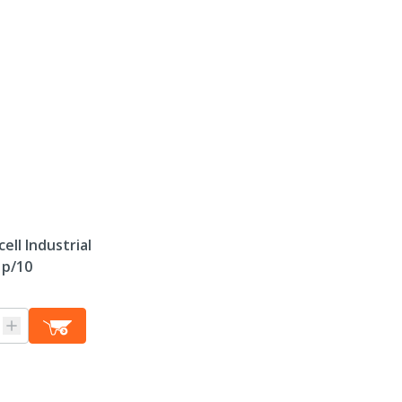
Garantie
Espèces
Source d'énergie
Batterie/piles incluses
ell Industrial
Type de batterie
 p/10
Couleur