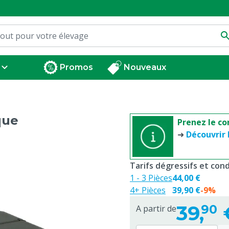
Promos
Nouveaux
que
Prenez le co
➜
Découvrir 
Tarifs dégressifs et co
1 - 3 Pièces
44,00 €
4+ Pièces
39,90 €
-9%
39,
90
A partir de