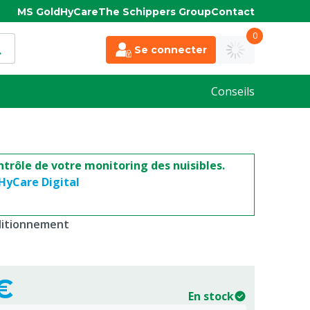
MS Gold
HyCare
The Schippers Group
Contact
0
Se connecter
Conseils
ntrôle de votre monitoring des nuisibles.
HyCare Digital
nditionnement
€
En stock