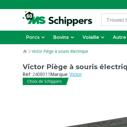
Porcs
Bovins
Volaille
Autre
Victor Piège à souris électrique
Victor Piège à souris électri
Réf
:
2408011
Marque
:
Victor
Choix de Schippers