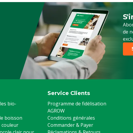
S'
Ins
Abon
de n
excl
Service Clients
les bio-
Programme de fidélisation
AGROW
 de boisson
Conditions générales
 couleur
Commander & Payer
ocole clair pour
Réclamations & Retours