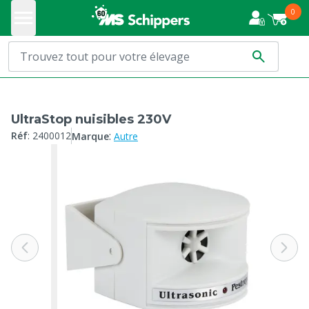
0
UltraStop nuisibles 230V
:
Réf
:
2400012
Marque
Autre