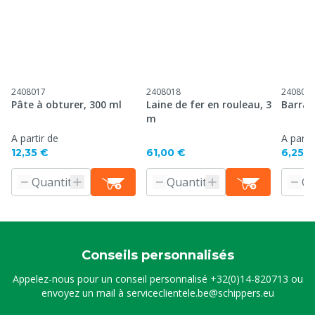
2408017
2408018
240801
Pâte à obturer, 300 ml
Laine de fer en rouleau, 3
Barrag
m
A partir de
A parti
12,35 €
61,00 €
6,25 €
Conseils personnalisés
Appelez-nous pour un conseil personnalisé
+32(0)14-820713
ou
envoyez un mail à
serviceclientele.be@schippers.eu