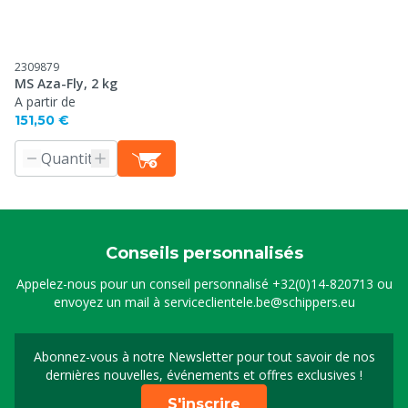
2309879
MS Aza-Fly, 2 kg
A partir de
151,50 €
Conseils personnalisés
Appelez-nous pour un conseil personnalisé
+32(0)14-820713
ou
envoyez un mail à
serviceclientele.be@schippers.eu
Abonnez-vous à notre Newsletter pour tout savoir de nos
Inscrivez-vous à notre 
dernières nouvelles, événements et offres exclusives !
S'inscrire