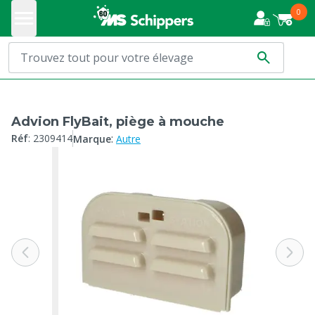
0
Advion FlyBait, piège à mouche
:
Réf
:
2309414
Marque
Autre