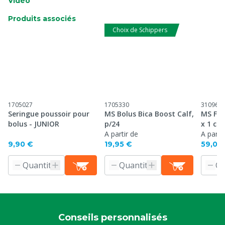
Vidéo
Produits associés
Choix de Schippers
1705027
1705330
310966
Seringue poussoir pour
MS Bolus Bica Boost Calf,
MS Fit
bolus - JUNIOR
p/24
x 1 co
A partir de
Denkav
A parti
9,90 €
19,95 €
59,00
Conseils personnalisés