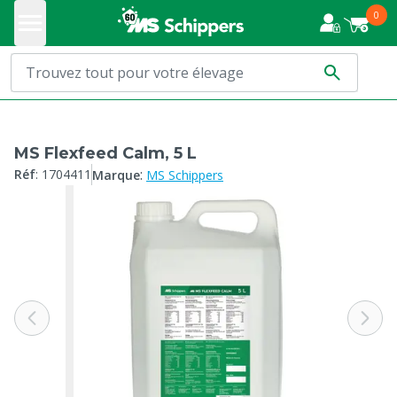
0
MS Flexfeed Calm, 5 L
:
Réf
:
1704411
Marque
MS Schippers