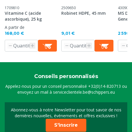
1709810
2509650
430902
Vitamine C (acide
Robinet HDPE, 45 mm
MS Dig
ascorbique), 25 kg
Genera
A partir de
168,00 €
9,01 €
2 598,
Conseils personnalisés
Appelez-nous pour un conseil personnalisé
+32(0)14-820713
ou
envoyez un mail à
serviceclientele.be@schippers.eu
Abonnez-vous à notre Newsletter pour tout savoir de nos
Inscrivez-vous à notre 
dernières nouvelles, événements et offres exclusives !
S'inscrire