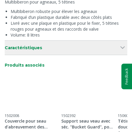
Multibiberon pour agneaux, 5 tétines
Multibiberon robuste pour élever les agneaux
Fabriqué d’un plastique durable avec deux côtés plats
Livré avec une plaque en plastique pour le fixer, 5 tétines
rouges pour agneaux et des raccords de valve
Volume: 8 litres
Caractéristiques
Produits associés
Feedback
1502008
1502392
150604
Couvercle pour seau
Support seau veau avec
Tétine
d'abreuvement des
séc. "Bucket Guard", pour
douce