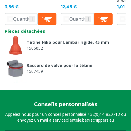
veaux, transparent
ajout, p/3
A parti
3,56 €
12,45 €
1,01 €
Pièces détachées
Tétine Hiko pour Lambar rigide, 45 mm
1506052
Raccord de valve pour la tétine
1507459
Anneau pour le raccord de valve
1507460
Conseils personnalisés
Appelez-nous pour un conseil personnalisé
+32(0)14-820713
ou
envoyez un mail à
serviceclientele.be@schippers.eu