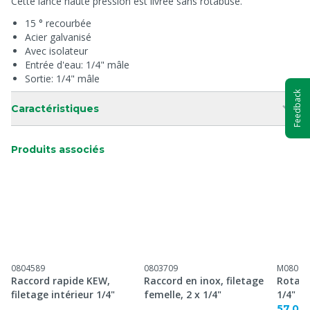
Cette lance haute pression est livrée sans rotabuse.
15 ° recourbée
Acier galvanisé
Avec isolateur
Entrée d'eau: 1/4" mâle
Sortie: 1/4" mâle
Feedback
Caractéristiques
Produits associés
0804589
0803709
M08097
Raccord rapide KEW,
Raccord en inox, filetage
Rotabu
filetage intérieur 1/4"
femelle, 2 x 1/4"
1/4" f
57,00